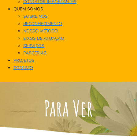
CONTATOS IMPORTANTES
QUEM SOMOS
SOBRE NÓS
RECONHECIMENTO
NOSSO MÉTODO
EIXOS DE ATUAÇÃO
SERVIÇOS
PARCERIAS
PROJETOS
CONTATO
Para Ver