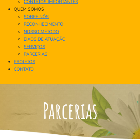
CONTATOS IMPORTANTES
QUEM SOMOS
SOBRE NÓS
RECONHECIMENTO
NOSSO MÉTODO
EIXOS DE ATUAÇÃO
SERVIÇOS
PARCERIAS
PROJETOS
CONTATO
Parcerias