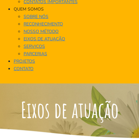
CONTATOS IMPORTANTES
QUEM SOMOS
SOBRE NÓS
RECONHECIMENTO
NOSSO MÉTODO
EIXOS DE ATUAÇÃO
SERVIÇOS
PARCERIAS
PROJETOS
CONTATO
Eixos de atuação