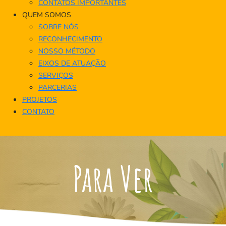
CONTATOS IMPORTANTES
QUEM SOMOS
SOBRE NÓS
RECONHECIMENTO
NOSSO MÉTODO
EIXOS DE ATUAÇÃO
SERVIÇOS
PARCERIAS
PROJETOS
CONTATO
Para Ver