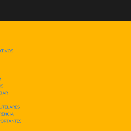
ATIVOS
R
IS
IAR
UTELARES
ERÊNCIA
PORTANTES