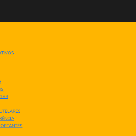
ATIVOS
R
IS
IAR
UTELARES
ERÊNCIA
PORTANTES