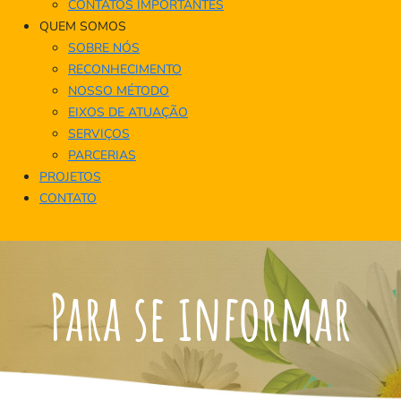
CONTATOS IMPORTANTES
QUEM SOMOS
SOBRE NÓS
RECONHECIMENTO
NOSSO MÉTODO
EIXOS DE ATUAÇÃO
SERVIÇOS
PARCERIAS
PROJETOS
CONTATO
Para se informar