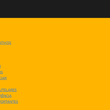
ATIVOS
R
IS
IAR
UTELARES
ERÊNCIA
PORTANTES