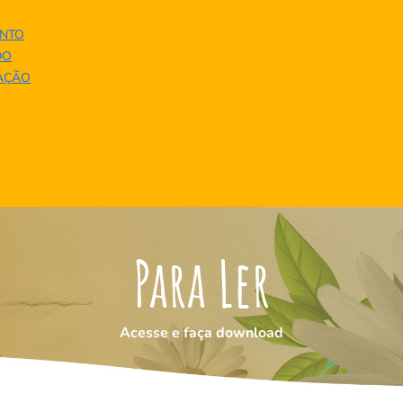
NTO
DO
UAÇÃO
Para Ler
Acesse e faça download