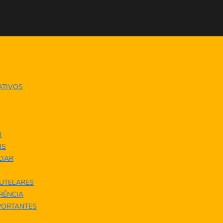
ATIVOS
R
IS
IAR
UTELARES
ERÊNCIA
PORTANTES